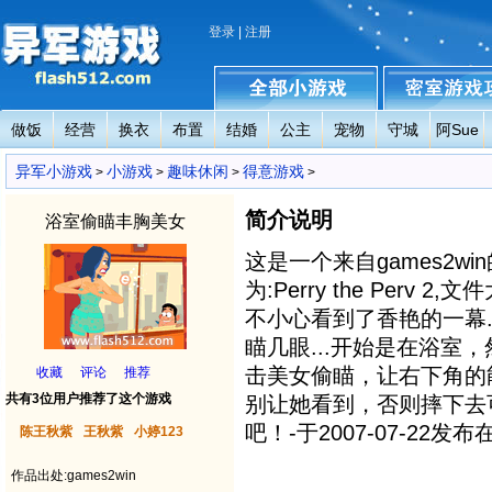
登录
|
注册
做饭
经营
换衣
布置
结婚
公主
宠物
守城
阿Sue
异军小游戏
全部小游戏
密室小游戏攻略
异军小游戏
小游戏
趣味休闲
得意游戏
>
>
>
>
简介说明
浴室偷瞄丰胸美女
这是一个来自games2w
为:Perry the Perv
不小心看到了香艳的一幕..
瞄几眼...开始是在浴室，
击美女偷瞄，让右下角的
收藏
评论
推荐
共有3位用户推荐了这个游戏
别让她看到，否则摔下去
吧！-于2007-07-22发布
陈王秋紫
王秋紫
小婷123
作品出处:games2win