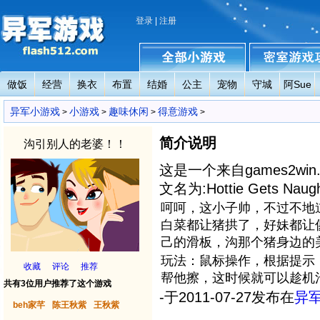
登录
|
注册
做饭
经营
换衣
布置
结婚
公主
宠物
守城
阿Sue
异军小游戏
全部小游戏
密室小游戏攻略
异军小游戏
小游戏
趣味休闲
得意游戏
>
>
>
>
简介说明
沟引别人的老婆！！
这是一个来自games2wi
文名为:Hottie Gets Na
呵呵，这小子帅，不过不地
白菜都让猪拱了，好妹都让傻
己的滑板，沟那个猪身边的
玩法：鼠标操作，根据提示
收藏
评论
推荐
帮他擦，这时候就可以趁机
共有3位用户推荐了这个游戏
-于2011-07-27发布在
异
beh家芊
陈王秋紫
王秋紫