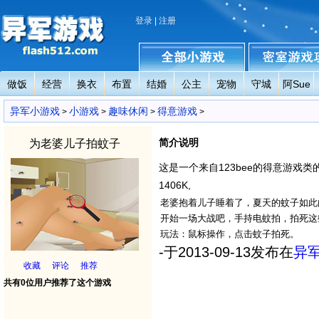
登录
|
注册
做饭
经营
换衣
布置
结婚
公主
宠物
守城
阿Sue
异军小游戏
全部小游戏
密室小游戏攻略
异军小游戏
小游戏
趣味休闲
得意游戏
>
>
>
>
简介说明
为老婆儿子拍蚊子
这是一个来自123bee的得意游戏类的英语
1406K,
老婆抱着儿子睡着了，夏天的蚊子如此的猖
开始一场大战吧，手持电蚊拍，拍死这
玩法：鼠标操作，点击蚊子拍死。
-于2013-09-13发布在
异
收藏
评论
推荐
共有0位用户推荐了这个游戏