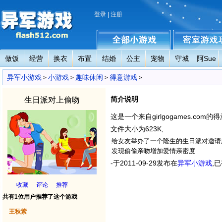
登录
|
注册
做饭
经营
换衣
布置
结婚
公主
宠物
守城
阿Sue
异军小游戏
全部小游戏
密室小游戏攻略
异军小游戏
小游戏
趣味休闲
得意游戏
>
>
>
>
简介说明
生日派对上偷吻
这是一个来自girlgogames.com的得
文件大小为623K,
给女友举办了一个隆生的生日派对邀请
发现偷偷亲吻增加爱情亲密度
-于2011-09-29发布在
异军小游戏
,
收藏
评论
推荐
共有1位用户推荐了这个游戏
王秋紫