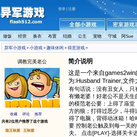
登录
|
注册
做饭
经营
换衣
布置
结婚
公主
宠物
守城
阿Sue
异军小游戏
全部小游戏
密室小游戏攻略
异军小游戏
小游戏
趣味休闲
得意游戏
>
>
>
>
简介说明
调教完美老公
这是一个来自games2w
为:Husband Trainer,文
有句话说：没有丑女人，只
有懒老婆！好老公不是天生
的模范老公要：上得了庙堂
方的狼；打得过恶少，斗得
收藏
评论
推荐
得了电脑，背得动冰箱！哈
共有2位用户推荐了这个游戏
要 控制老公触及到每一关
陈王秋紫
王秋紫
夫。 点击[PLAY]-选择