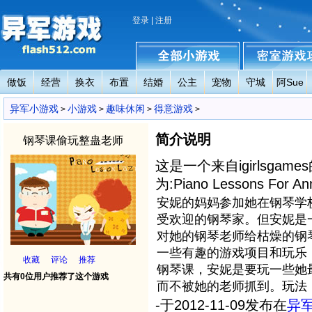
登录
|
注册
做饭
经营
换衣
布置
结婚
公主
宠物
守城
阿Sue
异军小游戏
全部小游戏
密室小游戏攻略
异军小游戏
小游戏
趣味休闲
得意游戏
>
>
>
>
简介说明
钢琴课偷玩整蛊老师
这是一个来自igirlsga
为:Piano Lessons For 
安妮的妈妈参加她在钢琴学
受欢迎的钢琴家。但安妮是
对她的钢琴老师给枯燥的钢
一些有趣的游戏项目和玩乐
收藏
评论
推荐
钢琴课，安妮是要玩一些她
共有0位用户推荐了这个游戏
而不被她的老师抓到。玩法
-于2012-11-09发布在
异