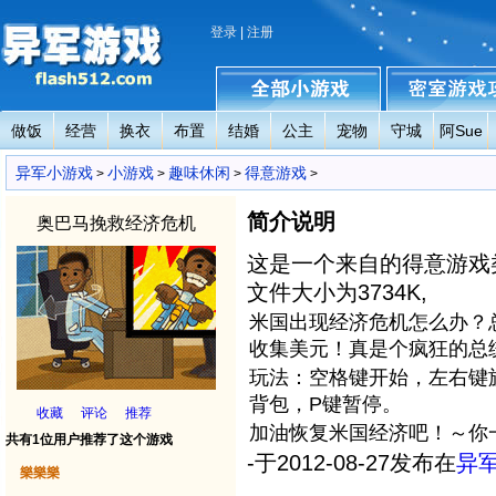
登录
|
注册
做饭
经营
换衣
布置
结婚
公主
宠物
守城
阿Sue
异军小游戏
全部小游戏
密室小游戏攻略
异军小游戏
小游戏
趣味休闲
得意游戏
>
>
>
>
简介说明
奥巴马挽救经济危机
这是一个来自的得意游戏类的英
文件大小为3734K,
米国出现经济危机怎么办？
收集美元！真是个疯狂的总
玩法：空格键开始，左右键
背包，P键暂停。
收藏
评论
推荐
加油恢复米国经济吧！～你
共有1位用户推荐了这个游戏
-于2012-08-27发布在
异
樂樂樂