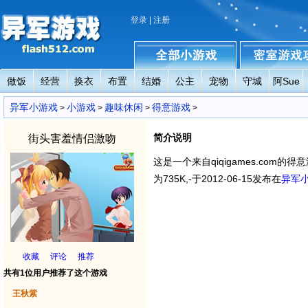
登录
|
注册
做饭
经营
换衣
布置
结婚
公主
宠物
守城
阿Sue
异军小游戏
全部小游戏
密室小游戏攻略
异军小游戏
小游戏
趣味休闲
得意游戏
>
>
>
>
简介说明
街头害羞情侣激吻
这是一个来自qiqigames.com的得意
为735K,-于2012-06-15发布在
异军
收藏
评论
推荐
共有1位用户推荐了这个游戏
王秋紫