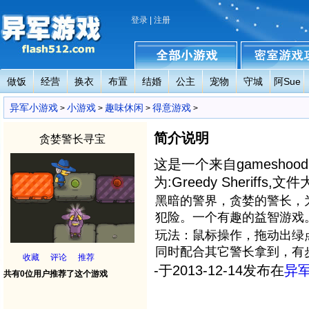
登录
|
注册
做饭
经营
换衣
布置
结婚
公主
宠物
守城
阿Sue
异军小游戏
全部小游戏
密室小游戏攻略
异军小游戏
小游戏
趣味休闲
得意游戏
>
>
>
>
简介说明
贪婪警长寻宝
这是一个来自gamesho
为:Greedy Sheriffs,文
黑暗的警界，贪婪的警长，
犯险。一个有趣的益智游戏
玩法：鼠标操作，拖动出绿
同时配合其它警长拿到，有
收藏
评论
推荐
-于2013-12-14发布在
异
共有0位用户推荐了这个游戏